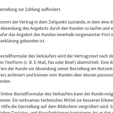
stellung zur Zahlung auffordert.
mmt der Vertrag in dem Zeitpunkt zustande, in dem eine der 
Absendung des Angebots durch den Kunden zu laufen und en
er das Angebot des Kunden innerhalb vorgenannter Frist nic
serklärung gebunden ist.
estellformular des Verkäufers wird der Vertragstext nach 
 Textform (z. B. E-Mail, Fax oder Brief) übermittelt. Ein
ofern der Kunde vor Absendung seiner Bestellung ein Nutzerk
ufers archiviert und können vom Kunden über dessen passwo
erden.
as Online-Bestellformular des Verkäufers kann der Kunde mö
ennen. Ein wirksames technisches Mittel zur besseren Erken
 Hilfe die Darstellung auf dem Bildschirm vergrößert wird.
lichen Tastatur- und Mausfunktionen korrigieren, bis er den